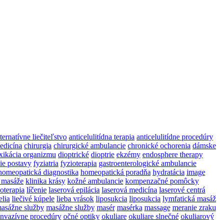
lternatívne liečiteľstvo
anticelulitídna terapia
anticelulitídne procedúry
edicína
chirurgia
chirurgické ambulancie
chronické ochorenia
dámske
xikácia organizmu
dioptrické
dioptrie
ekzémy
endosphere therapy
ie postavy
fyziatria
fyzioterapia
gastroenterologické ambulancie
homeopatická diagnostika
homeopatická poradňa
hydratácia
image
é masáže
klinika krásy
kožné ambulancie
kompenzačné pomôcky
loterapia
líčenie
laserová epilácia
laserová medicína
laserové centrá
elia
liečivé kúpele
lieba vrások
liposukcia
liposukcia
lymfatická masáž
asážne služby
masážne služby
masér
masérka
massage
meranie zraku
invazívne procedúry
očné optiky
okuliare
okuliare slnečné
okuliarový