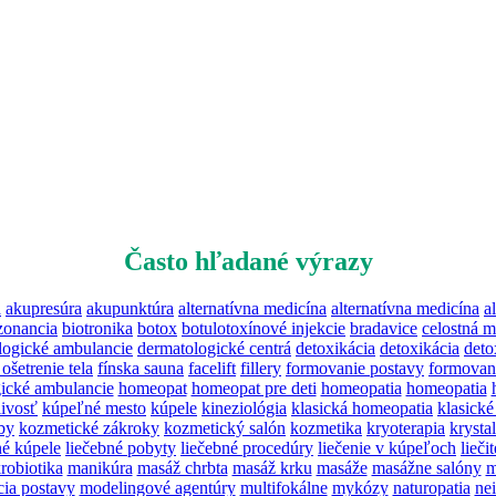
Často hľadané výrazy
a
akupresúra
akupunktúra
alternatívna medicína
alternatívna medicína
a
zonancia
biotronika
botox
botulotoxínové injekcie
bradavice
celostná m
logické ambulancie
dermatologické centrá
detoxikácia
detoxikácia
deto
 ošetrenie tela
fínska sauna
facelift
fillery
formovanie postavy
formovan
ické ambulancie
homeopat
homeopat pre deti
homeopatia
homeopatia
livosť
kúpeľné mesto
kúpele
kineziológia
klasická homeopatia
klasick
by
kozmetické zákroky
kozmetický salón
kozmetika
kryoterapia
krysta
né kúpele
liečebné pobyty
liečebné procedúry
liečenie v kúpeľoch
liečit
robiotika
manikúra
masáž chrbta
masáž krku
masáže
masážne salóny
m
ia postavy
modelingové agentúry
multifokálne
mykózy
naturopatia
ne