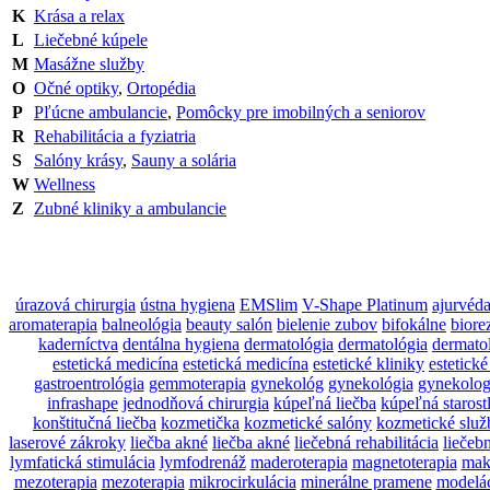
K
Krása a relax
L
Liečebné kúpele
M
Masážne služby
O
Očné optiky
,
Ortopédia
P
Pľúcne ambulancie
,
Pomôcky pre imobilných a seniorov
R
Rehabilitácia a fyziatria
S
Salóny krásy
,
Sauny a solária
W
Wellness
Z
Zubné kliniky a ambulancie
úrazová chirurgia
ústna hygiena
EMSlim
V-Shape Platinum
ajurvéd
aromaterapia
balneológia
beauty salón
bielenie zubov
bifokálne
biore
kaderníctva
dentálna hygiena
dermatológia
dermatológia
dermato
estetická medicína
estetická medicína
estetické kliniky
estetické
gastroentrológia
gemmoterapia
gynekológ
gynekológia
gynekolog
infrashape
jednodňová chirurgia
kúpeľná liečba
kúpeľná starost
konštitučná liečba
kozmetička
kozmetické salóny
kozmetické služ
laserové zákroky
liečba akné
liečba akné
liečebná rehabilitácia
liečeb
lymfatická stimulácia
lymfodrenáž
maderoterapia
magnetoterapia
mak
mezoterapia
mezoterapia
mikrocirkulácia
minerálne pramene
modelác