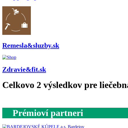
Remesla&sluzby.sk
Zdravie&fit.sk
Celkovo
2
výsledkov pre
liečebn
Prémioví partneri