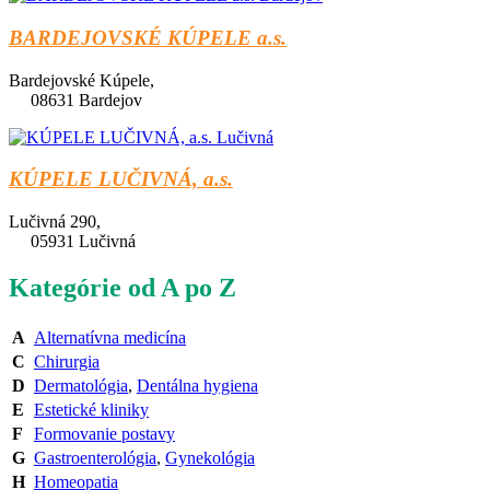
BARDEJOVSKÉ KÚPELE a.s.
Bardejovské Kúpele,
08631 Bardejov
KÚPELE LUČIVNÁ, a.s.
Lučivná 290,
05931 Lučivná
Kategórie od A po Z
A
Alternatívna medicína
C
Chirurgia
D
Dermatológia
,
Dentálna hygiena
E
Estetické kliniky
F
Formovanie postavy
G
Gastroenterológia
,
Gynekológia
H
Homeopatia