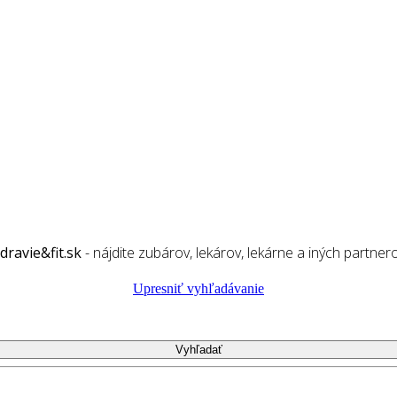
dravie&fit.sk
- nájdite zubárov, lekárov, lekárne a iných partner
Upresniť vyhľadávanie