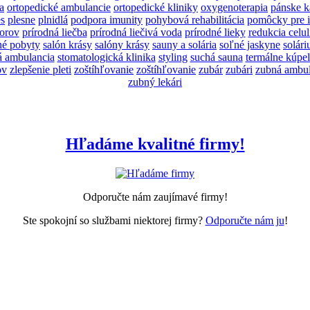
a
ortopedické ambulancie
ortopedické kliniky
oxygenoterapia
pánske k
es
plesne
plnidlá
podpora imunity
pohybová rehabilitácia
pomôcky pre 
iorov
prírodná liečba
prírodná liečivá voda
prírodné lieky
redukcia celul
né pobyty
salón krásy
salóny krásy
sauny a solária
soľné jaskyne
solár
á ambulancia
stomatologická klinika
styling
suchá sauna
termálne kúpel
ov
zlepšenie pleti
zoštíhľovanie
zoštíhľovanie
zubár
zubári
zubná ambul
zubný lekári
Hľadáme kvalitné firmy!
Odporučte nám zaujímavé firmy!
Ste spokojní so službami niektorej firmy?
Odporučte nám ju
!