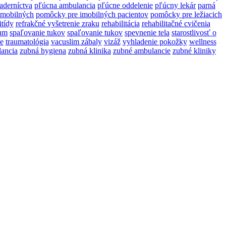
aderníctva
pľúcna ambulancia
pľúcne oddelenie
pľúcny lekár
parná
imobilných
pomôcky pre imobilných pacientov
pomôcky pre ležiacich
itídy
refrakčné vyšetrenie zraku
rehabilitácia
rehabilitačné cvičenia
ium
spaľovanie tukov
spaľovanie tukov
spevnenie tela
starostlivosť o
e
traumatológia
vacuslim zábaly
vizáž
vyhladenie pokožky
wellness
ancia
zubná hygiena
zubná klinika
zubné ambulancie
zubné kliniky