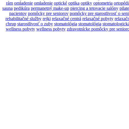
rám
omladenie
omladenie
optické
optika
optiky
optometria
ortopédi
sauna
pedikúra
permanetný make-up
piercing a tetovacie salóny
pilat
pacientov
pomôcky pre seniorov
pomôcky pre starostlivosť o sen
rehabilitačné služby
rejki
relaxačné centrá
relaxačné pobyty
relaxač
chrup
starostlivosť o zuby
stomatológia
stomatológia
stomatologick
wellness pobyty
wellness pobyty
zdravotnícke pomôcky pre senior