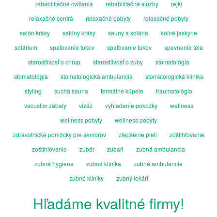
rehabilitačné cvičenia
rehabilitačné služby
rejki
relaxačné centrá
relaxačné pobyty
relaxačné pobyty
salón krásy
salóny krásy
sauny a solária
soľné jaskyne
solárium
spaľovanie tukov
spaľovanie tukov
spevnenie tela
starostlivosť o chrup
starostlivosť o zuby
stomatológia
stomatológia
stomatologická ambulancia
stomatologická klinika
styling
suchá sauna
termálne kúpele
traumatológia
vacuslim zábaly
vizáž
vyhladenie pokožky
wellness
wellness pobyty
wellness pobyty
zdravotnícke pomôcky pre seniorov
zlepšenie pleti
zoštíhľovanie
zoštíhľovanie
zubár
zubári
zubná ambulancia
zubná hygiena
zubná klinika
zubné ambulancie
zubné kliniky
zubný lekári
Hľadáme kvalitné firmy!