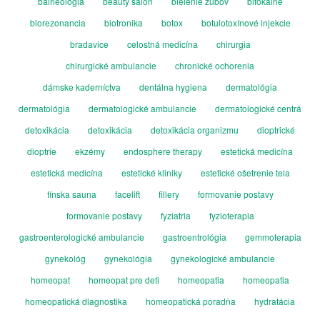
balneológia
beauty salón
bielenie zubov
bifokálne
biorezonancia
biotronika
botox
botulotoxínové injekcie
bradavice
celostná medicína
chirurgia
chirurgické ambulancie
chronické ochorenia
dámske kaderníctva
dentálna hygiena
dermatológia
dermatológia
dermatologické ambulancie
dermatologické centrá
detoxikácia
detoxikácia
detoxikácia organizmu
dioptrické
dioptrie
ekzémy
endosphere therapy
estetická medicína
estetická medicína
estetické kliniky
estetické ošetrenie tela
fínska sauna
facelift
fillery
formovanie postavy
formovanie postavy
fyziatria
fyzioterapia
gastroenterologické ambulancie
gastroentrológia
gemmoterapia
gynekológ
gynekológia
gynekologické ambulancie
homeopat
homeopat pre deti
homeopatia
homeopatia
homeopatická diagnostika
homeopatická poradňa
hydratácia