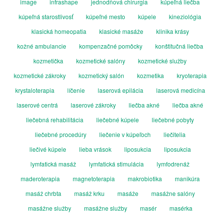
image
infrashape
jednodňová chirurgia
kúpeľná liečba
kúpeľná starostlivosť
kúpeľné mesto
kúpele
kineziológia
klasická homeopatia
klasické masáže
klinika krásy
kožné ambulancie
kompenzačné pomôcky
konštitučná liečba
kozmetička
kozmetické salóny
kozmetické služby
kozmetické zákroky
kozmetický salón
kozmetika
kryoterapia
krystaloterapia
líčenie
laserová epilácia
laserová medicína
laserové centrá
laserové zákroky
liečba akné
liečba akné
liečebná rehabilitácia
liečebné kúpele
liečebné pobyty
liečebné procedúry
liečenie v kúpeľoch
liečitelia
liečivé kúpele
lieba vrások
liposukcia
liposukcia
lymfatická masáž
lymfatická stimulácia
lymfodrenáž
maderoterapia
magnetoterapia
makrobiotika
manikúra
masáž chrbta
masáž krku
masáže
masážne salóny
masážne služby
masážne služby
masér
masérka