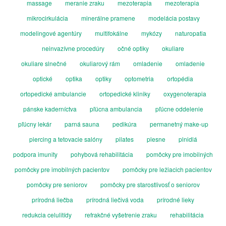
massage
meranie zraku
mezoterapia
mezoterapia
mikrocirkulácia
minerálne pramene
modelácia postavy
modelingové agentúry
multifokálne
mykózy
naturopatia
neinvazívne procedúry
očné optiky
okuliare
okuliare slnečné
okuliarový rám
omladenie
omladenie
optické
optika
optiky
optometria
ortopédia
ortopedické ambulancie
ortopedické kliniky
oxygenoterapia
pánske kaderníctva
pľúcna ambulancia
pľúcne oddelenie
pľúcny lekár
parná sauna
pedikúra
permanetný make-up
piercing a tetovacie salóny
pilates
plesne
plnidlá
podpora imunity
pohybová rehabilitácia
pomôcky pre imobilných
pomôcky pre imobilných pacientov
pomôcky pre ležiacich pacientov
pomôcky pre seniorov
pomôcky pre starostlivosť o seniorov
prírodná liečba
prírodná liečivá voda
prírodné lieky
redukcia celulitídy
refrakčné vyšetrenie zraku
rehabilitácia