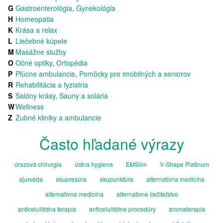
G
Gastroenterológia
,
Gynekológia
H
Homeopatia
K
Krása a relax
L
Liečebné kúpele
M
Masážne služby
O
Očné optiky
,
Ortopédia
P
Pľúcne ambulancie
,
Pomôcky pre imobilných a seniorov
R
Rehabilitácia a fyziatria
S
Salóny krásy
,
Sauny a solária
W
Wellness
Z
Zubné kliniky a ambulancie
Často hľadané výrazy
úrazová chirurgia
ústna hygiena
EMSlim
V-Shape Platinum
ajurvéda
akupresúra
akupunktúra
alternatívna medicína
alternatívna medicína
alternatívne liečiteľstvo
anticelulitídna terapia
anticelulitídne procedúry
aromaterapia