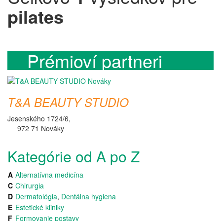
pilates
Prémioví partneri
T&A BEAUTY STUDIO
Jesenského 1724/6,
972 71 Nováky
Kategórie od A po Z
A
Alternatívna medicína
C
Chirurgia
D
Dermatológia
,
Dentálna hygiena
E
Estetické kliniky
F
Formovanie postavy