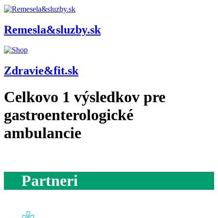
Remesla&sluzby.sk
Zdravie&fit.sk
Celkovo
1
výsledkov pre
gastroenterologické
ambulancie
Partneri