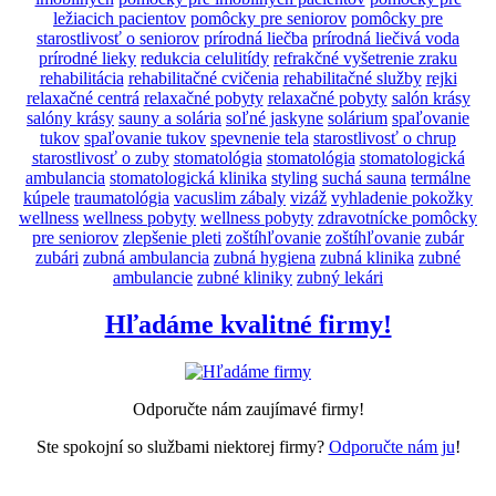
ležiacich pacientov
pomôcky pre seniorov
pomôcky pre
starostlivosť o seniorov
prírodná liečba
prírodná liečivá voda
prírodné lieky
redukcia celulitídy
refrakčné vyšetrenie zraku
rehabilitácia
rehabilitačné cvičenia
rehabilitačné služby
rejki
relaxačné centrá
relaxačné pobyty
relaxačné pobyty
salón krásy
salóny krásy
sauny a solária
soľné jaskyne
solárium
spaľovanie
tukov
spaľovanie tukov
spevnenie tela
starostlivosť o chrup
starostlivosť o zuby
stomatológia
stomatológia
stomatologická
ambulancia
stomatologická klinika
styling
suchá sauna
termálne
kúpele
traumatológia
vacuslim zábaly
vizáž
vyhladenie pokožky
wellness
wellness pobyty
wellness pobyty
zdravotnícke pomôcky
pre seniorov
zlepšenie pleti
zoštíhľovanie
zoštíhľovanie
zubár
zubári
zubná ambulancia
zubná hygiena
zubná klinika
zubné
ambulancie
zubné kliniky
zubný lekári
Hľadáme kvalitné firmy!
Odporučte nám zaujímavé firmy!
Ste spokojní so službami niektorej firmy?
Odporučte nám ju
!