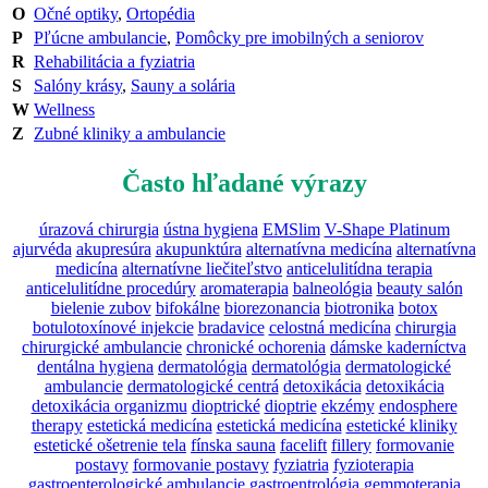
O
Očné optiky
,
Ortopédia
P
Pľúcne ambulancie
,
Pomôcky pre imobilných a seniorov
R
Rehabilitácia a fyziatria
S
Salóny krásy
,
Sauny a solária
W
Wellness
Z
Zubné kliniky a ambulancie
Často hľadané výrazy
úrazová chirurgia
ústna hygiena
EMSlim
V-Shape Platinum
ajurvéda
akupresúra
akupunktúra
alternatívna medicína
alternatívna
medicína
alternatívne liečiteľstvo
anticelulitídna terapia
anticelulitídne procedúry
aromaterapia
balneológia
beauty salón
bielenie zubov
bifokálne
biorezonancia
biotronika
botox
botulotoxínové injekcie
bradavice
celostná medicína
chirurgia
chirurgické ambulancie
chronické ochorenia
dámske kaderníctva
dentálna hygiena
dermatológia
dermatológia
dermatologické
ambulancie
dermatologické centrá
detoxikácia
detoxikácia
detoxikácia organizmu
dioptrické
dioptrie
ekzémy
endosphere
therapy
estetická medicína
estetická medicína
estetické kliniky
estetické ošetrenie tela
fínska sauna
facelift
fillery
formovanie
postavy
formovanie postavy
fyziatria
fyzioterapia
gastroenterologické ambulancie
gastroentrológia
gemmoterapia