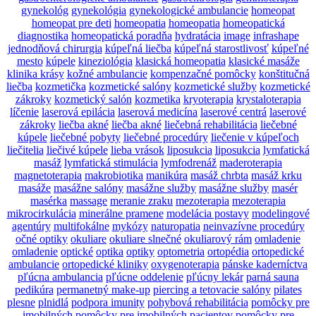
gynekológ
gynekológia
gynekologické ambulancie
homeopat
homeopat pre deti
homeopatia
homeopatia
homeopatická
diagnostika
homeopatická poradňa
hydratácia
image
infrashape
jednodňová chirurgia
kúpeľná liečba
kúpeľná starostlivosť
kúpeľné
mesto
kúpele
kineziológia
klasická homeopatia
klasické masáže
klinika krásy
kožné ambulancie
kompenzačné pomôcky
konštitučná
liečba
kozmetička
kozmetické salóny
kozmetické služby
kozmetické
zákroky
kozmetický salón
kozmetika
kryoterapia
krystaloterapia
líčenie
laserová epilácia
laserová medicína
laserové centrá
laserové
zákroky
liečba akné
liečba akné
liečebná rehabilitácia
liečebné
kúpele
liečebné pobyty
liečebné procedúry
liečenie v kúpeľoch
liečitelia
liečivé kúpele
lieba vrások
liposukcia
liposukcia
lymfatická
masáž
lymfatická stimulácia
lymfodrenáž
maderoterapia
magnetoterapia
makrobiotika
manikúra
masáž chrbta
masáž krku
masáže
masážne salóny
masážne služby
masážne služby
masér
masérka
massage
meranie zraku
mezoterapia
mezoterapia
mikrocirkulácia
minerálne pramene
modelácia postavy
modelingové
agentúry
multifokálne
mykózy
naturopatia
neinvazívne procedúry
očné optiky
okuliare
okuliare slnečné
okuliarový rám
omladenie
omladenie
optické
optika
optiky
optometria
ortopédia
ortopedické
ambulancie
ortopedické kliniky
oxygenoterapia
pánske kaderníctva
pľúcna ambulancia
pľúcne oddelenie
pľúcny lekár
parná sauna
pedikúra
permanetný make-up
piercing a tetovacie salóny
pilates
plesne
plnidlá
podpora imunity
pohybová rehabilitácia
pomôcky pre
imobilných
pomôcky pre imobilných pacientov
pomôcky pre