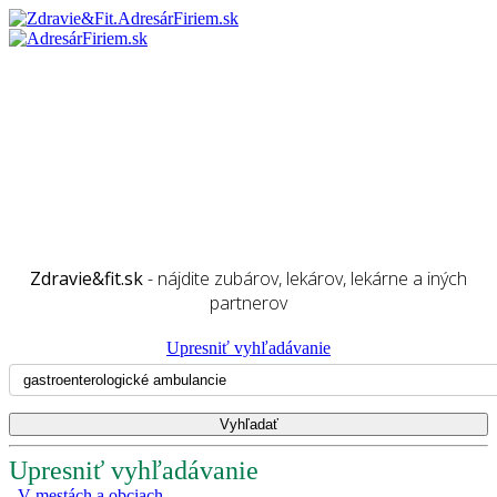
Zdravie&fit.sk
- nájdite zubárov, lekárov, lekárne a iných
partnerov
Upresniť vyhľadávanie
Upresniť vyhľadávanie
V mestách a obciach