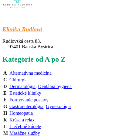
Klinika Rudlová
Rudlovská cesta 83,
97401 Banská Bystrica
Kategórie od A po Z
A
Alternatívna medicína
C
Chirurgia
D
Dermatológia
,
Dentálna hygiena
E
Estetické kliniky
F
Formovanie postavy
G
Gastroenterológia
,
Gynekológia
H
Homeopatia
K
Krása a relax
L
Liečebné kúpele
M
Masážne služby