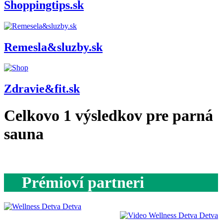
Shoppingtips.sk
Remesla&sluzby.sk
Zdravie&fit.sk
Celkovo
1
výsledkov pre
parná
sauna
Prémioví partneri