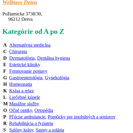
Wellness Detva
Požiarnicka 3738/30,
96212 Detva
Kategórie od A po Z
A
Alternatívna medicína
C
Chirurgia
D
Dermatológia
,
Dentálna hygiena
E
Estetické kliniky
F
Formovanie postavy
G
Gastroenterológia
,
Gynekológia
H
Homeopatia
K
Krása a relax
L
Liečebné kúpele
M
Masážne služby
O
Očné optiky
,
Ortopédia
P
Pľúcne ambulancie
,
Pomôcky pre imobilných a seniorov
R
Rehabilitácia a fyziatria
S
Salóny krásy
,
Sauny a solária