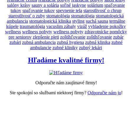
salóny krásy
sauny a solária
soľné jaskyne
solárium
spaľovanie
tukov
spaľovanie tukov
spevnenie tela
starostlivosť o chrup
starostlivosť o zuby
stomatológia
stomatológia
stomatologická
ambulancia
stomatologická klinika
styling
suchá sauna
termálne
kúpele
traumatológia
vacuslim zábaly
vizáž
vyhladenie pokožky
wellness
wellness pobyty
wellness pobyty
zdravotnícke pomôcky
pre seniorov
zlepšenie pleti
zoštíhľovanie
zoštíhľovanie
zubár
zubári
zubná ambulancia
zubná hygiena
zubná klinika
zubné
ambulancie
zubné kliniky
zubný lekári
Hľadáme kvalitné firmy!
Odporučte nám zaujímavé firmy!
Ste spokojní so službami niektorej firmy?
Odporučte nám ju
!