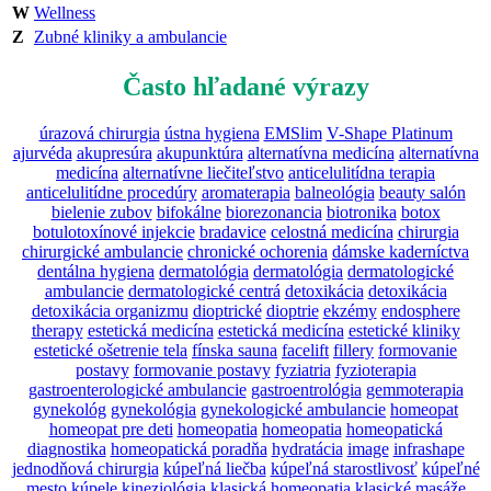
W
Wellness
Z
Zubné kliniky a ambulancie
Často hľadané výrazy
úrazová chirurgia
ústna hygiena
EMSlim
V-Shape Platinum
ajurvéda
akupresúra
akupunktúra
alternatívna medicína
alternatívna
medicína
alternatívne liečiteľstvo
anticelulitídna terapia
anticelulitídne procedúry
aromaterapia
balneológia
beauty salón
bielenie zubov
bifokálne
biorezonancia
biotronika
botox
botulotoxínové injekcie
bradavice
celostná medicína
chirurgia
chirurgické ambulancie
chronické ochorenia
dámske kaderníctva
dentálna hygiena
dermatológia
dermatológia
dermatologické
ambulancie
dermatologické centrá
detoxikácia
detoxikácia
detoxikácia organizmu
dioptrické
dioptrie
ekzémy
endosphere
therapy
estetická medicína
estetická medicína
estetické kliniky
estetické ošetrenie tela
fínska sauna
facelift
fillery
formovanie
postavy
formovanie postavy
fyziatria
fyzioterapia
gastroenterologické ambulancie
gastroentrológia
gemmoterapia
gynekológ
gynekológia
gynekologické ambulancie
homeopat
homeopat pre deti
homeopatia
homeopatia
homeopatická
diagnostika
homeopatická poradňa
hydratácia
image
infrashape
jednodňová chirurgia
kúpeľná liečba
kúpeľná starostlivosť
kúpeľné
mesto
kúpele
kineziológia
klasická homeopatia
klasické masáže