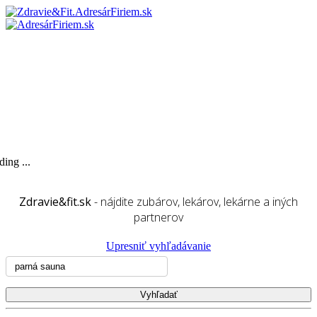
ing ...
Zdravie&fit.sk
- nájdite zubárov, lekárov, lekárne a iných
partnerov
Upresniť vyhľadávanie