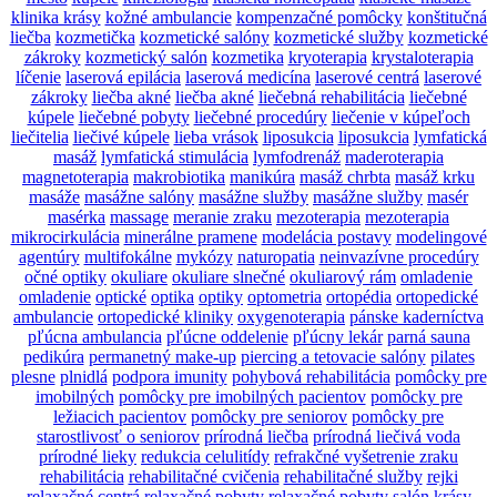
klinika krásy
kožné ambulancie
kompenzačné pomôcky
konštitučná
liečba
kozmetička
kozmetické salóny
kozmetické služby
kozmetické
zákroky
kozmetický salón
kozmetika
kryoterapia
krystaloterapia
líčenie
laserová epilácia
laserová medicína
laserové centrá
laserové
zákroky
liečba akné
liečba akné
liečebná rehabilitácia
liečebné
kúpele
liečebné pobyty
liečebné procedúry
liečenie v kúpeľoch
liečitelia
liečivé kúpele
lieba vrások
liposukcia
liposukcia
lymfatická
masáž
lymfatická stimulácia
lymfodrenáž
maderoterapia
magnetoterapia
makrobiotika
manikúra
masáž chrbta
masáž krku
masáže
masážne salóny
masážne služby
masážne služby
masér
masérka
massage
meranie zraku
mezoterapia
mezoterapia
mikrocirkulácia
minerálne pramene
modelácia postavy
modelingové
agentúry
multifokálne
mykózy
naturopatia
neinvazívne procedúry
očné optiky
okuliare
okuliare slnečné
okuliarový rám
omladenie
omladenie
optické
optika
optiky
optometria
ortopédia
ortopedické
ambulancie
ortopedické kliniky
oxygenoterapia
pánske kaderníctva
pľúcna ambulancia
pľúcne oddelenie
pľúcny lekár
parná sauna
pedikúra
permanetný make-up
piercing a tetovacie salóny
pilates
plesne
plnidlá
podpora imunity
pohybová rehabilitácia
pomôcky pre
imobilných
pomôcky pre imobilných pacientov
pomôcky pre
ležiacich pacientov
pomôcky pre seniorov
pomôcky pre
starostlivosť o seniorov
prírodná liečba
prírodná liečivá voda
prírodné lieky
redukcia celulitídy
refrakčné vyšetrenie zraku
rehabilitácia
rehabilitačné cvičenia
rehabilitačné služby
rejki
relaxačné centrá
relaxačné pobyty
relaxačné pobyty
salón krásy