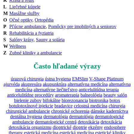
K
Krása a relax
L
Liečebné kúpele
M
Masážne služby
O
Očné optiky
,
Ortopédia
P
Pľúcne ambulancie
,
Pomôcky pre imobilných a seniorov
R
Rehabilitácia a fyziatria
S
Salóny krásy
,
Sauny a solária
W
Wellness
Z
Zubné kliniky a ambulancie
Často hľadané výrazy
úrazová chirurgia
ústna hygiena
EMSlim
V-Shape Platinum
ajurvéda
akupresúra
akupunktúra
alternatívna medicína
alternatívna
medicína
alternatívne liečiteľstvo
anticelulitídna terapia
anticelulitídne procedúry
aromaterapia
balneológia
beauty salón
bielenie zubov
bifokálne
biorezonancia
biotronika
botox
botulotoxínové injekcie
bradavice
celostná medicína
chirurgia
chirurgické ambulancie
chronické ochorenia
dámske kaderníctva
dentálna hygiena
dermatológia
dermatológia
dermatologické
ambulancie
dermatologické centrá
detoxikácia
detoxikácia
detoxikácia organizmu
dioptrické
dioptrie
ekzémy
endosphere
therapy
estetická medicína
estetická medicína
estetické kliniky