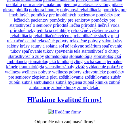
pedikúra
permanetný make-up
piercing a tetovacie salóny
pilates
plesne
plnidlá
podpora imunity
pohybová rehabilitácia
pomôcky pre
imobilných
pomôcky pre imobilných pacientov
pomôcky pre
ležiacich pacientov
pomôcky pre seniorov
pomôcky pre
starostlivosť o seniorov
prírodná liečba
prírodná liečivá voda
prírodné lieky
redukcia celulitídy
refrakčné vyšetrenie zraku
rehabilitácia
rehabilitačné cvičenia
rehabilitačné služby
rejki
relaxačné centrá
relaxačné pobyty
relaxačné pobyty
salón krásy
salóny krásy
sauny a solária
soľné jaskyne
solárium
spaľovanie
tukov
spaľovanie tukov
spevnenie tela
starostlivosť o chrup
starostlivosť o zuby
stomatológia
stomatológia
stomatologická
ambulancia
stomatologická klinika
styling
suchá sauna
termálne
kúpele
traumatológia
vacuslim zábaly
vizáž
vyhladenie pokožky
wellness
wellness pobyty
wellness pobyty
zdravotnícke pomôcky
pre seniorov
zlepšenie pleti
zoštíhľovanie
zoštíhľovanie
zubár
zubári
zubná ambulancia
zubná hygiena
zubná klinika
zubné
ambulancie
zubné kliniky
zubný lekári
Hľadáme kvalitné firmy!
Odporučte nám zaujímavé firmy!