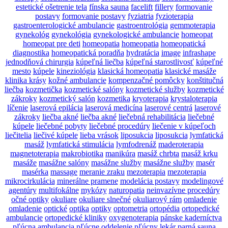
estetické ošetrenie tela
fínska sauna
facelift
fillery
formovanie
postavy
formovanie postavy
fyziatria
fyzioterapia
gastroenterologické ambulancie
gastroentrológia
gemmoterapia
gynekológ
gynekológia
gynekologické ambulancie
homeopat
homeopat pre deti
homeopatia
homeopatia
homeopatická
diagnostika
homeopatická poradňa
hydratácia
image
infrashape
jednodňová chirurgia
kúpeľná liečba
kúpeľná starostlivosť
kúpeľné
mesto
kúpele
kineziológia
klasická homeopatia
klasické masáže
klinika krásy
kožné ambulancie
kompenzačné pomôcky
konštitučná
liečba
kozmetička
kozmetické salóny
kozmetické služby
kozmetické
zákroky
kozmetický salón
kozmetika
kryoterapia
krystaloterapia
líčenie
laserová epilácia
laserová medicína
laserové centrá
laserové
zákroky
liečba akné
liečba akné
liečebná rehabilitácia
liečebné
kúpele
liečebné pobyty
liečebné procedúry
liečenie v kúpeľoch
liečitelia
liečivé kúpele
lieba vrások
liposukcia
liposukcia
lymfatická
masáž
lymfatická stimulácia
lymfodrenáž
maderoterapia
magnetoterapia
makrobiotika
manikúra
masáž chrbta
masáž krku
masáže
masážne salóny
masážne služby
masážne služby
masér
masérka
massage
meranie zraku
mezoterapia
mezoterapia
mikrocirkulácia
minerálne pramene
modelácia postavy
modelingové
agentúry
multifokálne
mykózy
naturopatia
neinvazívne procedúry
očné optiky
okuliare
okuliare slnečné
okuliarový rám
omladenie
omladenie
optické
optika
optiky
optometria
ortopédia
ortopedické
ambulancie
ortopedické kliniky
oxygenoterapia
pánske kaderníctva
pľúcna ambulancia
pľúcne oddelenie
pľúcny lekár
parná sauna