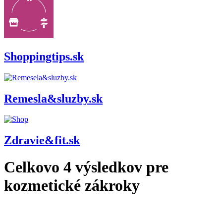
Shoppingtips.sk
Remesla&sluzby.sk
Zdravie&fit.sk
Celkovo
4
výsledkov pre
kozmetické zákroky