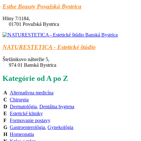
Esthe Beauty Považská Bystrica
Hliny 7/1184,
01701 Považská Bystrica
NATURESTETICA - Estetické štúdio
Štefánikovo nábrežie 5,
974 01 Banská Bystrica
Kategórie od A po Z
A
Alternatívna medicína
C
Chirurgia
D
Dermatológia
,
Dentálna hygiena
E
Estetické kliniky
F
Formovanie postavy
G
Gastroenterológia
,
Gynekológia
H
Homeopatia