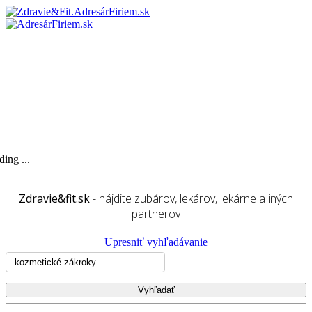
ing ...
Zdravie&fit.sk
- nájdite zubárov, lekárov, lekárne a iných
partnerov
Upresniť vyhľadávanie