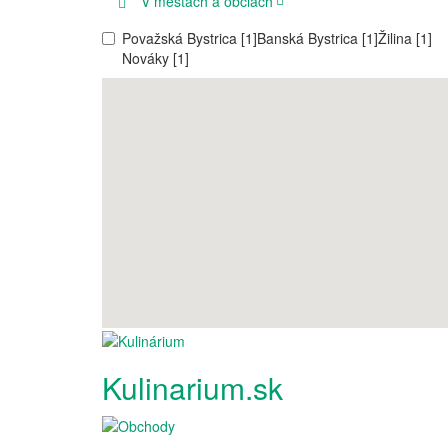
V mestách a obciach
Považská Bystrica [1]
Banská Bystrica [1]
Žilina [1]
Nováky [1]
Kulinarium.sk