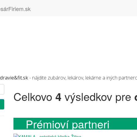
dravie&fit.sk
- nájdite zubárov, lekárov, lekárne a iných partner
Celkovo
4
výsledkov pre
Prémioví partneri