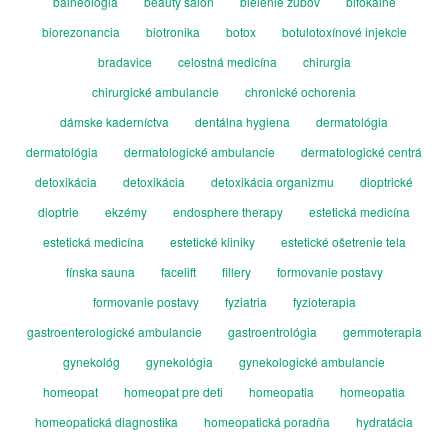
balneológia
beauty salón
bielenie zubov
bifokálne
biorezonancia
biotronika
botox
botulotoxínové injekcie
bradavice
celostná medicína
chirurgia
chirurgické ambulancie
chronické ochorenia
dámske kaderníctva
dentálna hygiena
dermatológia
dermatológia
dermatologické ambulancie
dermatologické centrá
detoxikácia
detoxikácia
detoxikácia organizmu
dioptrické
dioptrie
ekzémy
endosphere therapy
estetická medicína
estetická medicína
estetické kliniky
estetické ošetrenie tela
fínska sauna
facelift
fillery
formovanie postavy
formovanie postavy
fyziatria
fyzioterapia
gastroenterologické ambulancie
gastroentrológia
gemmoterapia
gynekológ
gynekológia
gynekologické ambulancie
homeopat
homeopat pre deti
homeopatia
homeopatia
homeopatická diagnostika
homeopatická poradňa
hydratácia