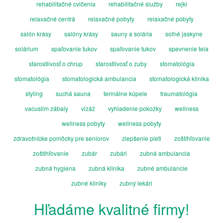
rehabilitačné cvičenia
rehabilitačné služby
rejki
relaxačné centrá
relaxačné pobyty
relaxačné pobyty
salón krásy
salóny krásy
sauny a solária
soľné jaskyne
solárium
spaľovanie tukov
spaľovanie tukov
spevnenie tela
starostlivosť o chrup
starostlivosť o zuby
stomatológia
stomatológia
stomatologická ambulancia
stomatologická klinika
styling
suchá sauna
termálne kúpele
traumatológia
vacuslim zábaly
vizáž
vyhladenie pokožky
wellness
wellness pobyty
wellness pobyty
zdravotnícke pomôcky pre seniorov
zlepšenie pleti
zoštíhľovanie
zoštíhľovanie
zubár
zubári
zubná ambulancia
zubná hygiena
zubná klinika
zubné ambulancie
zubné kliniky
zubný lekári
Hľadáme kvalitné firmy!