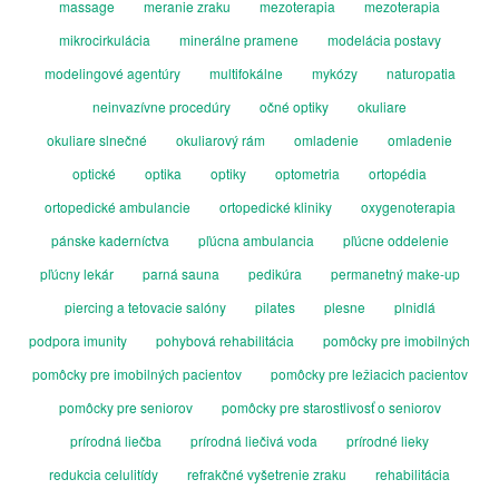
massage
meranie zraku
mezoterapia
mezoterapia
mikrocirkulácia
minerálne pramene
modelácia postavy
modelingové agentúry
multifokálne
mykózy
naturopatia
neinvazívne procedúry
očné optiky
okuliare
okuliare slnečné
okuliarový rám
omladenie
omladenie
optické
optika
optiky
optometria
ortopédia
ortopedické ambulancie
ortopedické kliniky
oxygenoterapia
pánske kaderníctva
pľúcna ambulancia
pľúcne oddelenie
pľúcny lekár
parná sauna
pedikúra
permanetný make-up
piercing a tetovacie salóny
pilates
plesne
plnidlá
podpora imunity
pohybová rehabilitácia
pomôcky pre imobilných
pomôcky pre imobilných pacientov
pomôcky pre ležiacich pacientov
pomôcky pre seniorov
pomôcky pre starostlivosť o seniorov
prírodná liečba
prírodná liečivá voda
prírodné lieky
redukcia celulitídy
refrakčné vyšetrenie zraku
rehabilitácia