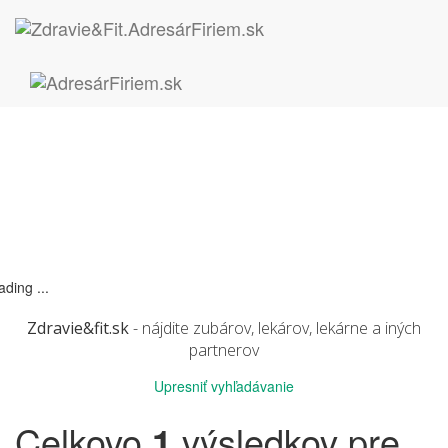
ading ...
Zdravie&fit.sk
- nájdite zubárov, lekárov, lekárne a iných
partnerov
Upresniť vyhľadávanie
Celkovo
1
výsledkov pre