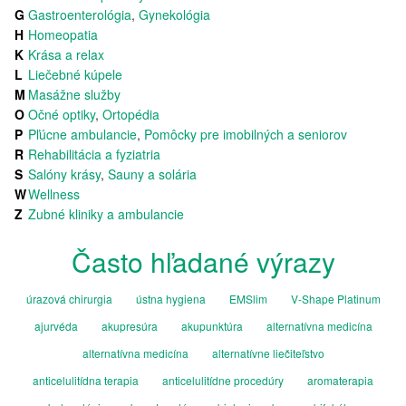
G
Gastroenterológia
,
Gynekológia
H
Homeopatia
K
Krása a relax
L
Liečebné kúpele
M
Masážne služby
O
Očné optiky
,
Ortopédia
P
Pľúcne ambulancie
,
Pomôcky pre imobilných a seniorov
R
Rehabilitácia a fyziatria
S
Salóny krásy
,
Sauny a solária
W
Wellness
Z
Zubné kliniky a ambulancie
Často hľadané výrazy
úrazová chirurgia
ústna hygiena
EMSlim
V-Shape Platinum
ajurvéda
akupresúra
akupunktúra
alternatívna medicína
alternatívna medicína
alternatívne liečiteľstvo
anticelulitídna terapia
anticelulitídne procedúry
aromaterapia