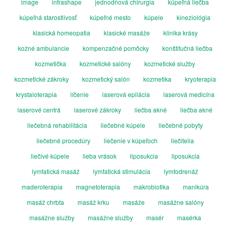
image
infrashape
jednodňová chirurgia
kúpeľná liečba
kúpeľná starostlivosť
kúpeľné mesto
kúpele
kineziológia
klasická homeopatia
klasické masáže
klinika krásy
kožné ambulancie
kompenzačné pomôcky
konštitučná liečba
kozmetička
kozmetické salóny
kozmetické služby
kozmetické zákroky
kozmetický salón
kozmetika
kryoterapia
krystaloterapia
líčenie
laserová epilácia
laserová medicína
laserové centrá
laserové zákroky
liečba akné
liečba akné
liečebná rehabilitácia
liečebné kúpele
liečebné pobyty
liečebné procedúry
liečenie v kúpeľoch
liečitelia
liečivé kúpele
lieba vrások
liposukcia
liposukcia
lymfatická masáž
lymfatická stimulácia
lymfodrenáž
maderoterapia
magnetoterapia
makrobiotika
manikúra
masáž chrbta
masáž krku
masáže
masážne salóny
masážne služby
masážne služby
masér
masérka