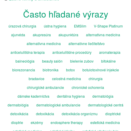
Často hľadané výrazy
úrazová chirurgia
ústna hygiena
EMSlim
V-Shape Platinum
ajurvéda
akupresúra
akupunktúra
alternatívna medicína
alternatívna medicína
alternatívne liečiteľstvo
anticelulitídna terapia
anticelulitídne procedúry
aromaterapia
balneológia
beauty salón
bielenie zubov
bifokálne
biorezonancia
biotronika
botox
botulotoxínové injekcie
bradavice
celostná medicína
chirurgia
chirurgické ambulancie
chronické ochorenia
dámske kaderníctva
dentálna hygiena
dermatológia
dermatológia
dermatologické ambulancie
dermatologické centrá
detoxikácia
detoxikácia
detoxikácia organizmu
dioptrické
dioptrie
ekzémy
endosphere therapy
estetická medicína