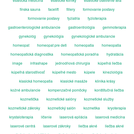
estetická medicína
estetické kliniky
estetické ošetrenie tela
fínska sauna
facelift
fillery
formovanie postavy
formovanie postavy
fyziatria
fyzioterapia
gastroenterologické ambulancie
gastroentrológia
gemmoterapia
gynekológ
gynekológia
gynekologické ambulancie
homeopat
homeopat pre deti
homeopatia
homeopatia
homeopatická diagnostika
homeopatická poradňa
hydratácia
image
infrashape
jednodňová chirurgia
kúpeľná liečba
kúpeľná starostlivosť
kúpeľné mesto
kúpele
kineziológia
klasická homeopatia
klasické masáže
klinika krásy
kožné ambulancie
kompenzačné pomôcky
konštitučná liečba
kozmetička
kozmetické salóny
kozmetické služby
kozmetické zákroky
kozmetický salón
kozmetika
kryoterapia
krystaloterapia
líčenie
laserová epilácia
laserová medicína
laserové centrá
laserové zákroky
liečba akné
liečba akné