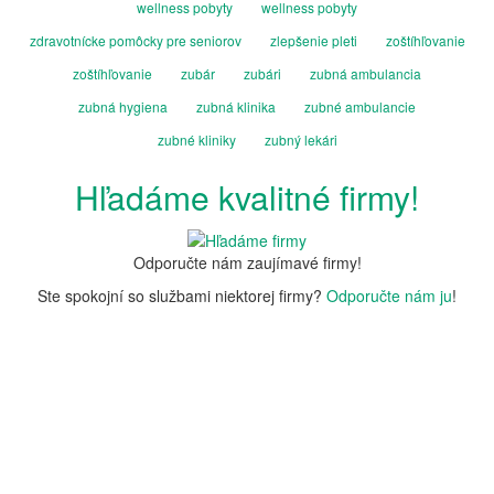
wellness pobyty
wellness pobyty
zdravotnícke pomôcky pre seniorov
zlepšenie pleti
zoštíhľovanie
zoštíhľovanie
zubár
zubári
zubná ambulancia
zubná hygiena
zubná klinika
zubné ambulancie
zubné kliniky
zubný lekári
Hľadáme kvalitné firmy!
Odporučte nám zaujímavé firmy!
Ste spokojní so službami niektorej firmy?
Odporučte nám ju
!