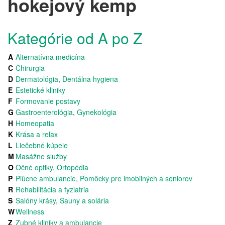
hokejový kemp
Kategórie od A po Z
A
Alternatívna medicína
C
Chirurgia
D
Dermatológia
,
Dentálna hygiena
E
Estetické kliniky
F
Formovanie postavy
G
Gastroenterológia
,
Gynekológia
H
Homeopatia
K
Krása a relax
L
Liečebné kúpele
M
Masážne služby
O
Očné optiky
,
Ortopédia
P
Pľúcne ambulancie
,
Pomôcky pre imobilných a seniorov
R
Rehabilitácia a fyziatria
S
Salóny krásy
,
Sauny a solária
W
Wellness
Z
Zubné kliniky a ambulancie