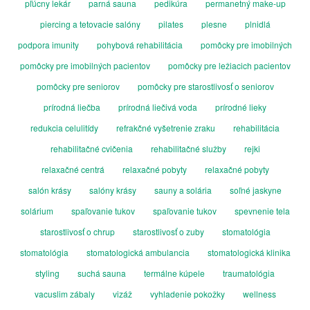
pľúcny lekár
parná sauna
pedikúra
permanetný make-up
piercing a tetovacie salóny
pilates
plesne
plnidlá
podpora imunity
pohybová rehabilitácia
pomôcky pre imobilných
pomôcky pre imobilných pacientov
pomôcky pre ležiacich pacientov
pomôcky pre seniorov
pomôcky pre starostlivosť o seniorov
prírodná liečba
prírodná liečivá voda
prírodné lieky
redukcia celulitídy
refrakčné vyšetrenie zraku
rehabilitácia
rehabilitačné cvičenia
rehabilitačné služby
rejki
relaxačné centrá
relaxačné pobyty
relaxačné pobyty
salón krásy
salóny krásy
sauny a solária
soľné jaskyne
solárium
spaľovanie tukov
spaľovanie tukov
spevnenie tela
starostlivosť o chrup
starostlivosť o zuby
stomatológia
stomatológia
stomatologická ambulancia
stomatologická klinika
styling
suchá sauna
termálne kúpele
traumatológia
vacuslim zábaly
vizáž
vyhladenie pokožky
wellness