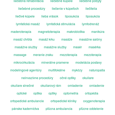
liečebná rehabilitácia
liečebné kúpele
liečebné pobyty
liečebné procedúry
liečenie v kúpeľoch
liečitelia
liečivé kúpele
lieba vrások
liposukcia
liposukcia
lymfatická masáž
lymfatická stimulácia
lymfodrenáž
maderoterapia
magnetoterapia
makrobiotika
manikúra
masáž chrbta
masáž krku
masáže
masážne salóny
masážne služby
masážne služby
masér
masérka
massage
meranie zraku
mezoterapia
mezoterapia
mikrocirkulácia
minerálne pramene
modelácia postavy
modelingové agentúry
multifokálne
mykózy
naturopatia
neinvazívne procedúry
očné optiky
okuliare
okuliare slnečné
okuliarový rám
omladenie
omladenie
optické
optika
optiky
optometria
ortopédia
ortopedické ambulancie
ortopedické kliniky
oxygenoterapia
pánske kaderníctva
pľúcna ambulancia
pľúcne oddelenie